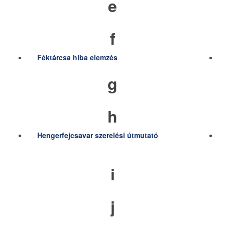
e
f
Féktárcsa hiba elemzés
g
h
Hengerfejcsavar szerelési útmutató
i
j