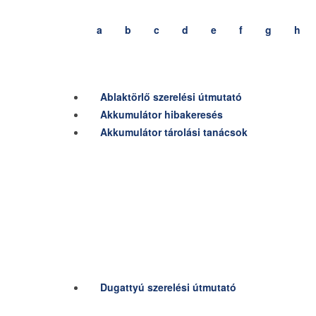
a
b
c
d
e
f
g
h
Ablaktörlő szerelési útmutató
Akkumulátor hibakeresés
Akkumulátor tárolási tanácsok
Dugattyú szerelési útmutató