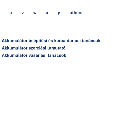
u
v
w
x
y
others
Akkumulátor beépítési és karbantartási tanácsok
Akkumulátor szerelési útmutató
Akkumulátor vásárlási tanácsok