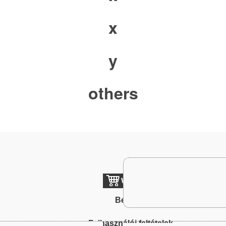
x
y
others
Belépés
To
Felhasználói feltételek