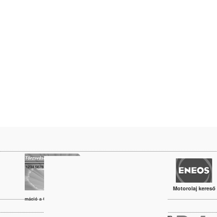
Motorolaj kereső
vábbi információ a Coop Törzsvásárlói kártyáról