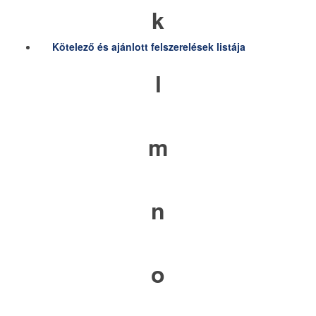
k
Kötelező és ajánlott felszerelések listája
l
m
n
o