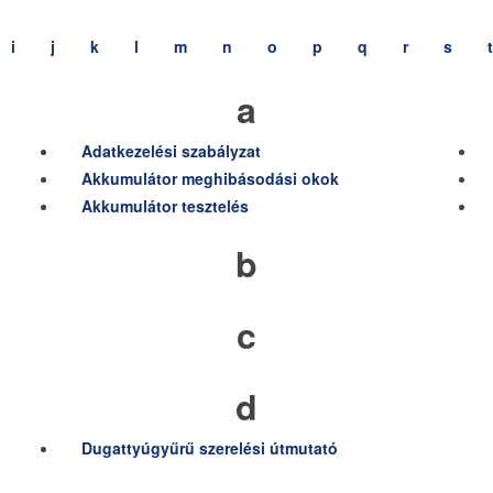
i
j
k
l
m
n
o
p
q
r
s
t
a
Adatkezelési szabályzat
Akkumulátor meghibásodási okok
Akkumulátor tesztelés
b
c
d
Dugattyúgyűrű szerelési útmutató