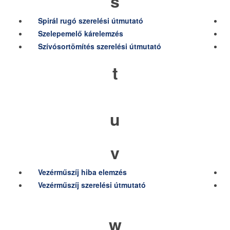
s
Spirál rugó szerelési útmutató
Szelepemelő kárelemzés
Szívósortömítés szerelési útmutató
t
u
v
Vezérműszíj hiba elemzés
Vezérműszíj szerelési útmutató
w