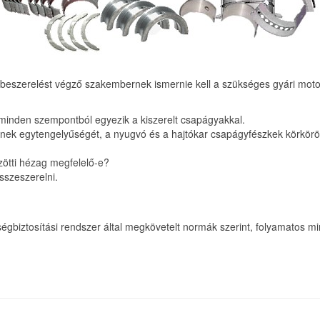
 beszerelést végző szakembernek ismernie kell a szükséges gyári motor
 minden szempontból egyezik a kiszerelt csapágyakkal.
inek egytengelyűségét, a nyugvó és a hajtókar csapágyfészkek körkör
zötti hézag megfelelő-e?
sszeszerelni.
gbiztosítási rendszer által megkövetelt normák szerint, folyamatos min