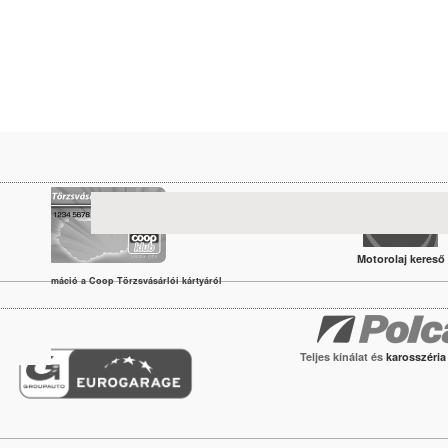
Motorolaj kereső
vábbi információ a Coop Törzsvásárlói kártyáról
Teljes kínálat és
karosszéri