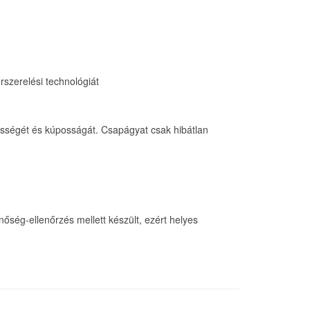
szerelési technológiát
össégét és kúposságát. Csapágyat csak hibátlan
őség-ellenőrzés mellett készült, ezért helyes