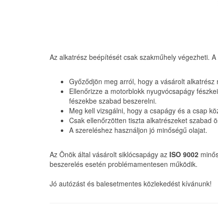
Az alkatrész beépítését csak szakműhely végezheti. A
Győződjön meg arról, hogy a vásárolt alkatrész
Ellenőrizze a motorblokk nyugvócsapágy fészke
fészekbe szabad beszerelni.
Meg kell vizsgálni, hogy a csapágy és a csap kö
Csak ellenőrzötten tiszta alkatrészeket szabad ö
A szereléshez használjon jó minőségű olajat.
Az Önök által vásárolt siklócsapágy az
ISO 9002
minősé
beszerelés esetén problémamentesen működik.
Jó autózást és balesetmentes közlekedést kívánunk!