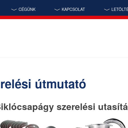
CÉGÜNK
KAPCSOLAT
LETÖLT
relési útmutató
iklócsapágy szerelési utasít