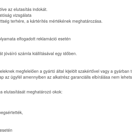
ölve az elutasítás indokát.
atóság vizsgálata
zettség terhére, a kártérítés mértékének meghatározása.
 folyamata elfogadott reklamáció esetén
át jóváíró számla kiállításával egy időben.
ételeknek megfelelően a gyártó által kijelölt szakértővel vagy a gyárban
kap az ügyfél amennyiben az alkatrész garanciális elbírálása nem lehet
gás elutasítását meghatározó okok:
megsértették,
 esetén