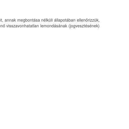
t, annak megbontása nélküli állapotában ellenőrizzük,
rténő visszavonhatatlan lemondásának (jogvesztésének)