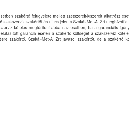
 esetben szakértő felügyelete mellett szétszerelt/kiszerelt alkatrész e
elő szakszerviz szakértőt és nincs jelen a Szakál-Met-Al Zrt megbízottj
kszerviz köteles megtéríteni abban az esetben, ha a garanciális igé
utasított garancia esetén a szakértő költségét a szakszerviz köteles
e szakértő, Szakál-Met-Al Zrt javasol szakértőt, de a szakértő költ