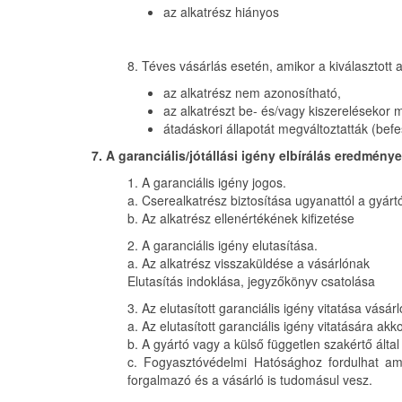
az alkatrész hiányos
8. Téves vásárlás esetén, amikor a kiválasztott
az alkatrész nem azonosítható,
az alkatrészt be- és/vagy kiszerelésekor 
átadáskori állapotát megváltoztatták (befe
7. A garanciális/jótállási igény elbírálás eredménye
1. A garanciális igény jogos.
a. Cserealkatrész biztosítása ugyanattól a gyártó
b. Az alkatrész ellenértékének kifizetése
2. A garanciális igény elutasítása.
a. Az alkatrész visszaküldése a vásárlónak
Elutasítás indoklása, jegyzőkönyv csatolása
3. Az elutasított garanciális igény vitatása vásárl
a. Az elutasított garanciális igény vitatására ak
b. A gyártó vagy a külső független szakértő által 
c. Fogyasztóvédelmi Hatósághoz fordulhat amenn
forgalmazó és a vásárló is tudomásul vesz.