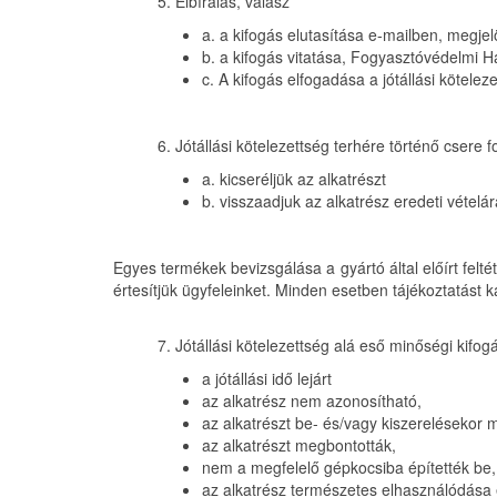
5. Elbírálás, válasz
a. a kifogás elutasítása e-mailben, megjel
b. a kifogás vitatása, Fogyasztóvédelmi H
c. A kifogás elfogadása a jótállási kötele
6. Jótállási kötelezettség terhére történő csere
a. kicseréljük az alkatrészt
b. visszaadjuk az alkatrész eredeti vételár
Egyes termékek bevizsgálása a gyártó által előírt felt
értesítjük ügyfeleinket. Minden esetben tájékoztatást 
7. Jótállási kötelezettség alá eső minőségi kifo
a jótállási idő lejárt
az alkatrész nem azonosítható,
az alkatrészt be- és/vagy kiszerelésekor 
az alkatrészt megbontották,
nem a megfelelő gépkocsiba építették be,
az alkatrész természetes elhasználódása