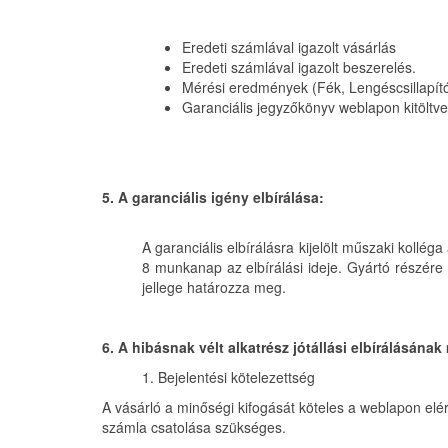
Eredeti számlával igazolt vásárlás
Eredeti számlával igazolt beszerelés.
Mérési eredmények (Fék, Lengéscsillapító
Garanciális jegyzőkönyv weblapon kitöltve
5. A garanciális igény elbírálása:
A garanciális elbírálásra kijelölt műszaki koll
8 munkanap az elbírálási ideje. Gyártó részére 
jellege határozza meg.
6. A hibásnak vélt alkatrész jótállási elbírálásának
1. Bejelentési kötelezettség
A vásárló a minőségi kifogását köteles a weblapon elér
számla csatolása szükséges.