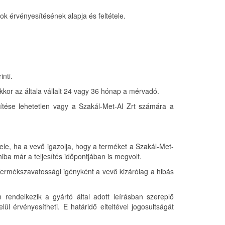
gok érvényesítésének alapja és feltétele.
nti.
 akkor az általa vállalt 24 vagy 36 hónap a mérvadó.
jesítése lehetetlen vagy a Szakál-Met-Al Zrt számára a
tele, ha a vevő igazolja, hogy a terméket a Szakál-Met-
 hiba már a teljesítés időpontjában is megvolt.
 Termékszavatossági igényként a vevő kizárólag a hibás
endelkezik a gyártó által adott leírásban szereplő
l érvényesítheti. E határidő elteltével jogosultságát