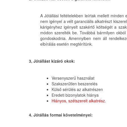
A Jótállási feltételekben leírtak mellett minden
nem igényel a vélt garanciális alkatrészt kiszer
kárigényhez igényelt szakértő költségét a sza
módon szerelték be. Továbbá bármilyen okból el
gondoskodnia. Amennyiben nem áll rendelkezésr
elbírálás esetén megtérítünk.
3, Jótállást kizáró okok:
Versenyszerű használat
Szakszerűtlen beszerelés
Külső sérülés az alkatrészen
Eredeti bizonylatok hiánya
Hiányos, szétszerelt alkatrész
.
4. Jótállás formai követelményei: