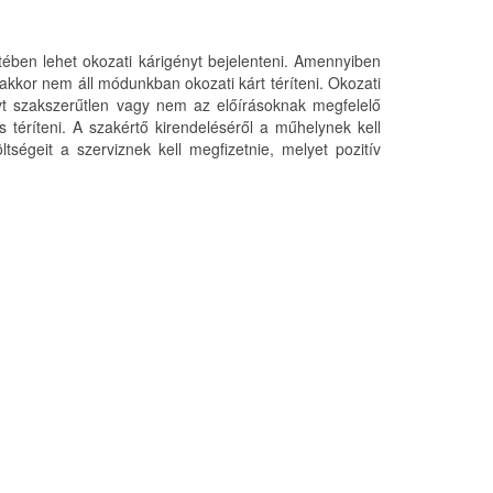
setében lehet okozati kárigényt bejelenteni. Amennyiben
a akkor nem áll módunkban okozati kárt téríteni. Okozati
nyt szakszerűtlen vagy nem az előírásoknak megfelelő
 téríteni. A szakértő kirendeléséről a műhelynek kell
ségeit a szerviznek kell megfizetnie, melyet pozitív