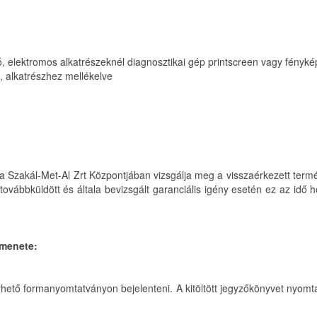
, elektromos alkatrészeknél diagnosztikai gép printscreen vagy fényk
, alkatrészhez mellékelve
éga a Szakál-Met-Al Zrt Központjában vizsgálja meg a visszaérkezett te
továbbküldött és általa bevizsgált garanciális igény esetén ez az idő 
 menete:
hető formanyomtatványon bejelenteni. A kitöltött jegyzőkönyvet nyomtat