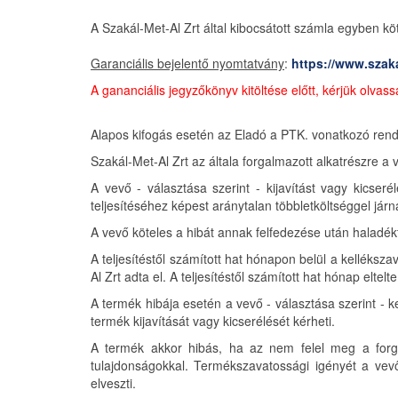
A Szakál-Met-Al Zrt által kibocsátott számla egyben köte
Garanciális bejelentő nyomtatvány
:
https://www.szak
A gananciális jegyzőkönyv kitöltése előtt, kérjük olva
Alapos kifogás esetén az Eladó a PTK. vonatkozó rendelk
Szakál-Met-Al Zrt az általa forgalmazott alkatrészre a v
A vevő - választása szerint - kijavítást vagy kicseré
teljesítéséhez képest aránytalan többletköltséggel járn
A vevő köteles a hibát annak felfedezése után haladékt
A teljesítéstől számított hat hónapon belül a kelléksz
Al Zrt adta el. A teljesítéstől számított hat hónap elte
A termék hibája esetén a vevő - választása szerint - 
termék kijavítását vagy kicserélését kérheti.
A termék akkor hibás, ha az nem felel meg a forga
tulajdonságokkal. Termékszavatossági igényét a vevő 
elveszti.