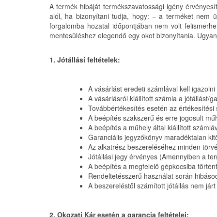
A termék hibáját termékszavatossági igény érvényesít
alól, ha bizonyítani tudja, hogy: − a terméket nem 
forgalomba hozatal időpontjában nem volt felismerhe
mentesüléshez elegendő egy okot bizonyítania. Ugyan
1. Jótállási feltételek:
A vásárlást eredeti számlával kell igazolni
A vásárlásról kiállított számla a jótállást
Továbbértékesítés esetén az értékesítési
A beépítés szakszerű és erre jogosult mű
A beépítés a műhely által kiállított számláv
Garanciális jegyzőkönyv maradéktalan kit
Az alkatrész beszereléséhez minden törvén
Jótállási jegy érvényes (Amennyiben a ter
A beépítés a megfelelő gépkocsiba történt
Rendeltetésszerű használat során hibásod
A beszereléstől számított jótállás nem járt 
2. Okozati Kár esetén a garancia feltételei: