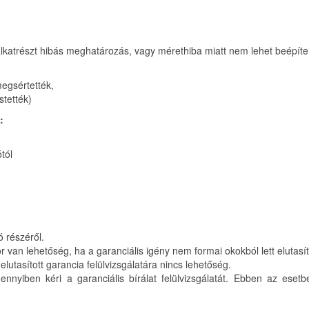
 alkatrészt hibás meghatározás, vagy mérethiba miatt nem lehet beépíte
megsértették,
stették)
:
tól
ó részéről.
kor van lehetőség, ha a garanciális igény nem formai okokból lett elutasí
elutasított garancia felülvizsgálatára nincs lehetőség.
yiben kéri a garanciális bírálat felülvizsgálatát. Ebben az esetben