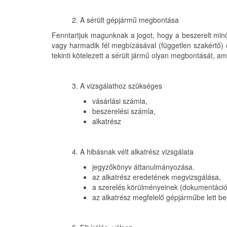
2. A sérült gépjármű megbontása
Fenntartjuk magunknak a jogot, hogy a beszerelt minő
vagy harmadik fél megbízásával (független szakértő) 
tekinti kötelezett a sérült jármű olyan megbontását, ami
3. A vizsgálathoz szükséges
vásárlási számla,
beszerelési számla,
alkatrész
4. A hibásnak vélt alkatrész vizsgálata
jegyzőkönyv áttanulmányozása.
az alkatrész eredetének megvizsgálása,
a szerelés körülményeinek (dokumentáció
az alkatrész megfelelő gépjárműbe lett be