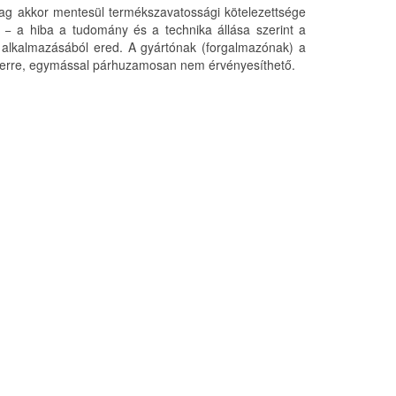
ólag akkor mentesül termékszavatossági kötelezettsége
y − a hiba a tudomány és a technika állása szerint a
s alkalmazásából ered. A gyártónak (forgalmazónak) a
szerre, egymással párhuzamosan nem érvényesíthető.