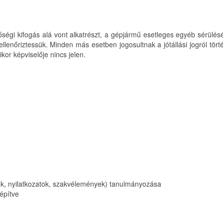
ségi kifogás alá vont alkatrészt, a gépjármű esetleges egyéb sérülésé
ellenőriztessük. Minden más esetben jogosultnak a jótállási jogról tö
kor képviselője nincs jelen.
k, nyilatkozatok, szakvélemények) tanulmányozása
építve