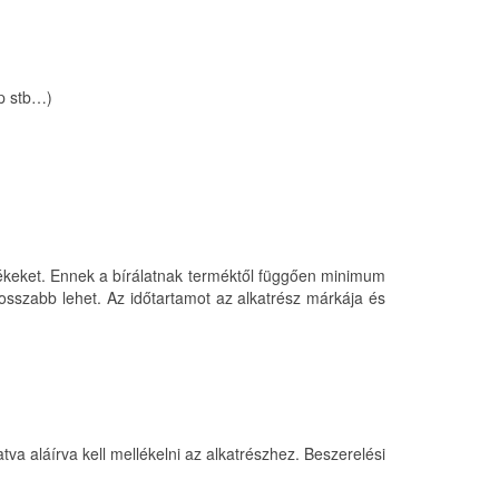
ép stb…)
rmékeket. Ennek a bírálatnak terméktől függően minimum
hosszabb lehet. Az időtartamot az alkatrész márkája és
va aláírva kell mellékelni az alkatrészhez. Beszerelési