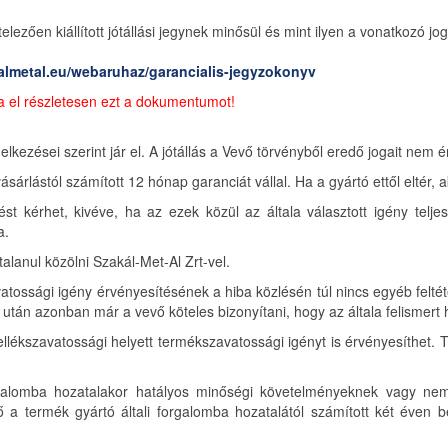
lezően kiállított jótállási jegynek minősül és mint ilyen a vonatkozó jo
almetal.eu/webaruhaz/garancialis-jegyzokonyv
ssa el részletesen ezt a dokumentumot!
ezései szerint jár el. A jótállás a Vevő törvényből eredő jogait nem éri
ásárlástól számított 12 hónap garanciát vállal. Ha a gyártó ettől eltér,
lést kérhet, kivéve, ha az ezek közül az általa választott igény tel
a.
alanul közölni Szakál-Met-Al Zrt-vel.
avatossági igény érvényesítésének a hiba közlésén túl nincs egyéb felté
lte után azonban már a vevő köteles bizonyítani, hogy az általa felismert
kellékszavatossági helyett termékszavatossági igényt is érvényesíthet.
lomba hozatalakor hatályos minőségi követelményeknek vagy nem r
a termék gyártó általi forgalomba hozatalától számított két éven belü