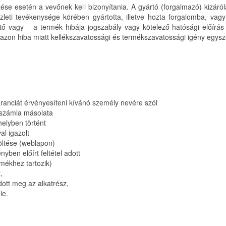
ése esetén a vevőnek kell bizonyítania. A gyártó (forgalmazó) kizár
üzleti tevékenysége körében gyártotta, illetve hozta forgalomba, vag
tő vagy − a termék hibája jogszabály vagy kötelező hatósági előírá
azon hiba miatt kellékszavatossági és termékszavatossági igény egy
/garanciát érvényesíteni kívánó személy nevére szól
 számla másolata
helyben történt
al igazolt
öltése (weblapon)
yben előírt feltétel adott
mékhez tartozik)
,
ott meg az alkatrész,
le.