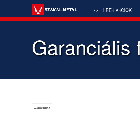
HÍREK,AKCIÓK
Garanciális f
webáruház