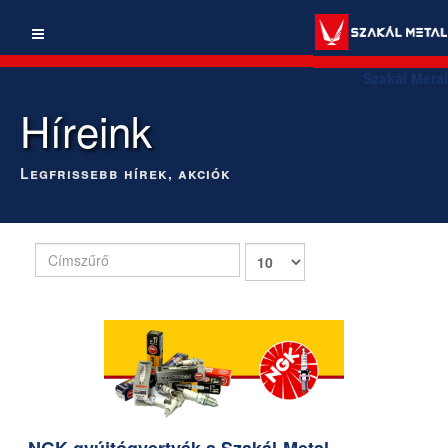
Szakál Metal
Híreink
Legfrissebb hírek, akciók
Címszűrő
Tételek
#