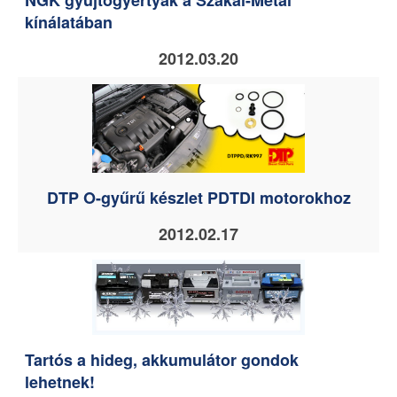
NGK gyújtógyertyák a Szakál-Metal
kínálatában
2012.03.20
DTP O-gyűrű készlet PDTDI motorokhoz
2012.02.17
Tartós a hideg, akkumulátor gondok
lehetnek!