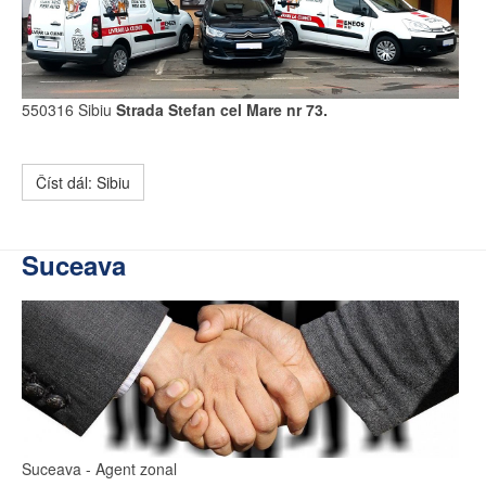
550316 Sibiu
Strada Stefan cel Mare nr 73.
Číst dál: Sibiu
Suceava
Suceava
- Agent zonal