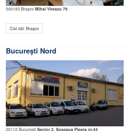
500183 Braşov
Mihai Viteazu 79
Číst dál: Braşov
Bucureşti Nord
20112 Bucureşti
Sector 2, Şoseaua Pipera nr.44