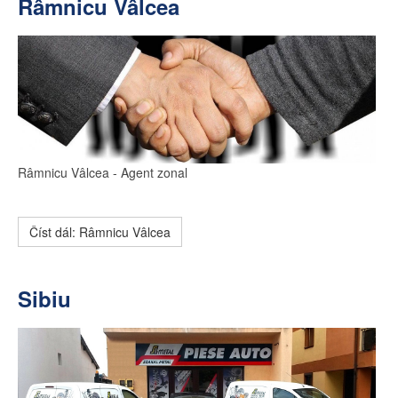
Râmnicu Vâlcea
Râmnicu Vâlcea
- Agent zonal
Číst dál: Râmnicu Vâlcea
Sibiu