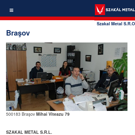
Szakal Metal S.R.O
Braşov
500183 Braşov
Mihai Viteazu 79
SZAKAL METAL S.R.L.