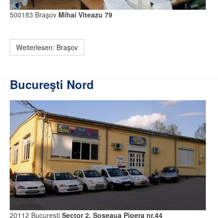
500183 Braşov
Mihai Viteazu 79
Weiterlesen: Braşov
Bucureşti Nord
20112 Bucureşti
Sector 2, Şoseaua Pipera nr.44