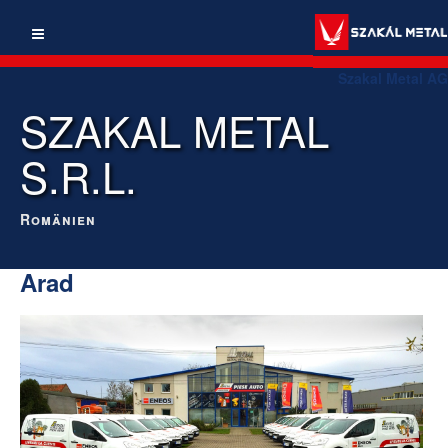
Szakal Metal AG
SZAKAL METAL
S.R.L.
Romänien
Arad