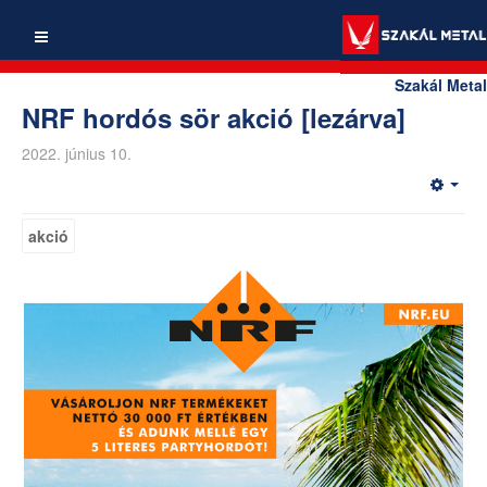
Szakál Metal
NRF hordós sör akció [lezárva]
2022. június 10.
akció