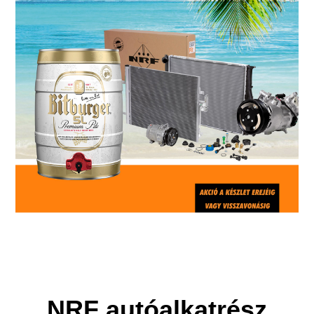
NRF autóalkatrész