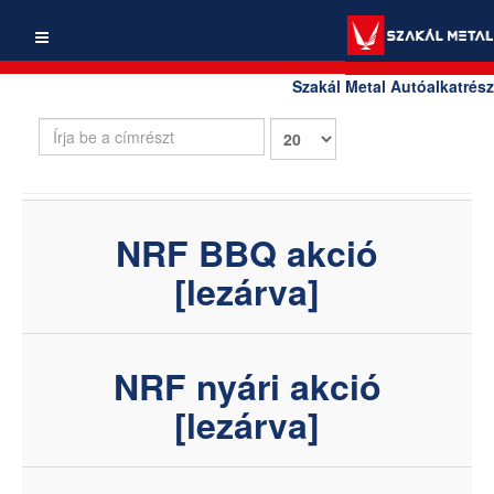
Szakál Metal Autóalkatrész
Írja
Tételek
be
#
a
címrészt
NRF BBQ akció
[lezárva]
NRF nyári akció
[lezárva]