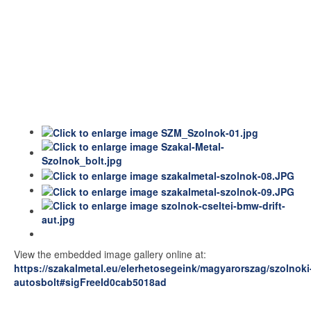
View the embedded image gallery online at:
https://szakalmetal.eu/elerhetosegeink/magyarorszag/szolnoki
autosbolt#sigFreeId0cab5018ad