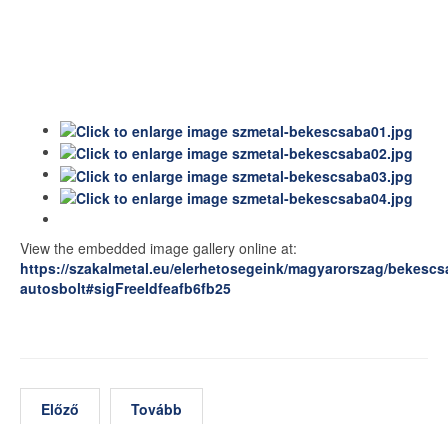
View the embedded image gallery online at:
https://szakalmetal.eu/elerhetosegeink/magyarorszag/bekescs
autosbolt#sigFreeIdfeafb6fb25
Előző
Tovább