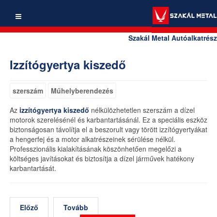
Szakál Metal Autóalkatrész
Izzítógyertya kiszedő
szerszám
Műhelyberendezés
Az
izzítógyertya kiszedő
nélkülözhetetlen szerszám a dízel
motorok szerelésénél és karbantartásánál. Ez a speciális eszköz
biztonságosan távolítja el a beszorult vagy törött izzítógyertyákat
a hengerfej és a motor alkatrészeinek sérülése nélkül.
Professzionális kialakításának köszönhetően megelőzi a
költséges javításokat és biztosítja a dízel járművek hatékony
karbantartását.
Előző
Tovább