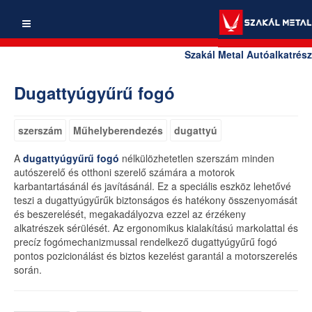
Szakál Metal Autóalkatrész
Dugattyúgyűrű fogó
szerszám
Műhelyberendezés
dugattyú
A
dugattyúgyűrű fogó
nélkülözhetetlen szerszám minden
autószerelő és otthoni szerelő számára a motorok
karbantartásánál és javításánál. Ez a speciális eszköz lehetővé
teszi a dugattyúgyűrűk biztonságos és hatékony összenyomását
és beszerelését, megakadályozva ezzel az érzékeny
alkatrészek sérülését. Az ergonomikus kialakítású markolattal és
precíz fogómechanizmussal rendelkező dugattyúgyűrű fogó
pontos pozicionálást és biztos kezelést garantál a motorszerelés
során.