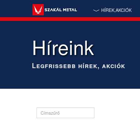
HÍREK,AKCIÓK
Híreink
Legfrissebb hírek, akciók
Címszűrő