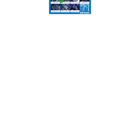
SW-Stahl készletkisöprés [lezárva]
2019.10.21
ENEOS dzseki, mellény Akció! [lezárva]
2019.10.21