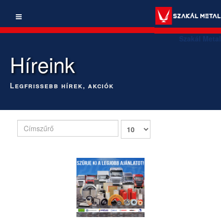
Szakál Metal
Híreink
Legfrissebb hírek, akciók
Címszűrő
Tételek
#