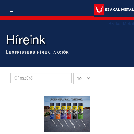
Szakál Metal
Híreink
Legfrissebb hírek, akciók
Címszűrő
Tételek
#