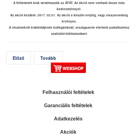
A feltüntetett árak tartalmazzák az ÁFÁT. Az akció nem vonható össze más
kedvezménnyel.
Az akció kezdete: 2017. 02.01. Az akció a készlet erejéig, vagy visszavonásig
érvényes.
A részletekről érdeklődjenek kollégáinknál, országszerte elérhető autóalkatrész
szaküzlet-hálózatunban!
Előző
Tovább
Felhasználói feltételek
Garanciális feltételek
Adatkezelés
Akciók