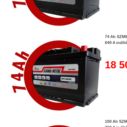
74 Ah SZME
640 A indít
18 5
100 Ah SZM