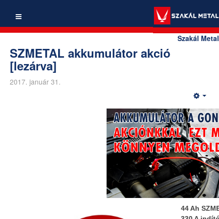
Szakál Metal
SZMETAL akkumulátor akció
[lezárva]
2017. január 31.
44 Ah SZME
330 A indít