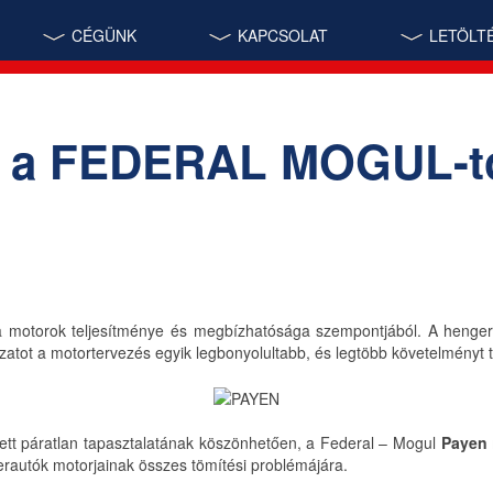
CÉGÜNK
KAPCSOLAT
LETÖLT
k a FEDERAL MOGUL-t
a motorok teljesítménye és megbízhatósága szempontjából. A heng
tot a motortervezés egyik legbonyolultabb, és legtöbb követelményt tá
rzett páratlan tapasztalatának köszönhetően, a Federal – Mogul
Payen
erautók motorjainak összes tömítési problémájára.