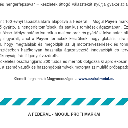
s hengerfejcsavar – készletek átfogó választékát nyújtja gyakorlatil
 mint 100 évnyi tapasztalatára alapozva a Federal – Mogul
Payen
márká
ő gyártó, a hengerfejtömítések, és statikus tömítések ágazatában. E
yümölcse. Mélyrehatóan ismerik a mai motorok és gyártási folyamatok á
gul gyárait, ahol a
Payen
termékek készülnek, négy globális ultr
 hogy megtalálják és megoldják az új motortervezérlések és tömít
esztésében hatékonyan használja ágazatvezető innovációját és tervez
konyság iránti igényei vezérelik.
ökéletes összhangjára: 200 tudós és mérnök dolgozza ki aprólékosan
26, a személyautók és haszongépjárművek motorjait szimuláló próbapadon
Kiemelt forgalmazó Magyarországon a
www.szakalmetal.eu
A FEDERAL - MOGUL PROFI MÁRKÁI