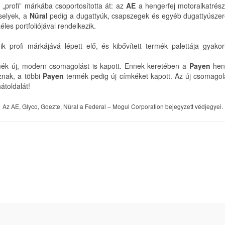
rofi” márkába csoportosította át: az
AE
a hengerfej motoralkatrész
selyek, a
Nüral
pedig a dugattyúk, csapszegek és egyéb dugattyúszerel
les portfoliójával rendelkezik.
rofi márkájává lépett elő, és kibővített termék palettája gyakorl
ék új, modern csomagolást is kapott. Ennek keretében a
Payen
heng
znak, a többi
Payen
termék pedig új címkéket kapott. Az új csomagolás 
átoldalát!
Az AE, Glyco, Goezte, Nüral a Federal – Mogul Corporation bejegyzett védjegyei.