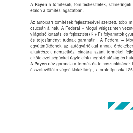
A
Payen
a tömítések, tömítéskészletek, szimeringek é
etalon a tömítési ágazatban.
Az autóipari tömítések fejlesztésével szerzett, több
csúcsán állnak. A Federal – Mogul világszinten vezet
világelső kutatási és fejlesztési (K + F) folyamatok g
és teljesítményt tudnak garantálni. A Federal – Mo
együttműködnek az autógyártókkal annak érdekében,
alkatrészek nemzetközi piacára szánt termékei fejl
elkötelezettségünket ügyfeleink megbízhatóság és haté
A
Payen
név garancia a termék és felhasználásának t
összetevőitől a végső kialakításig, a prototípusokat 