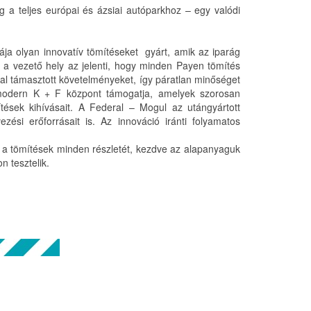
ag a teljes európai és ázsiai autóparkhoz – egy valódi
ja olyan innovatív tömítéseket gyárt, amik az iparág
z a vezető hely az jelenti, hogy minden Payen tömítés
ltal támasztott követelményeket, így páratlan minőséget
amodern K + F központ támogatja, amelyek szorosan
ések kihívásait. A Federal – Mogul az utángyártott
ési erőforrásait is. Az innováció iránti folyamatos
 a tömítések minden részletét, kezdve az alapanyaguk
 tesztelik.