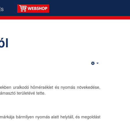
ÉS
ól
erekben uralkodó hőmérséklet és nyomás növekedése,
masztó területévé tette.
márkája bármilyen nyomás alatt helytáll, és megoldást