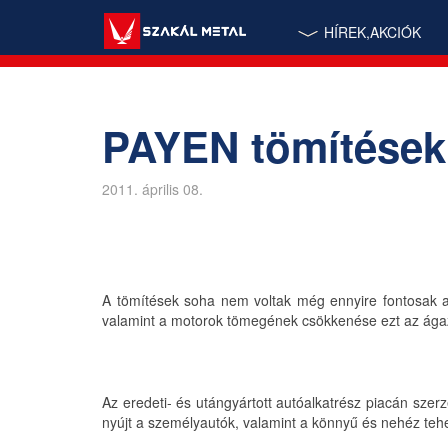
HÍREK,AKCIÓK
PAYEN tömítése
2011. április 08.
A tömítések soha nem voltak még ennyire fontosak 
valamint a motorok tömegének csökkenése ezt az ágaza
Az eredeti- és utángyártott autóalkatrész piacán sze
nyújt a személyautók, valamint a könnyű és nehéz teh