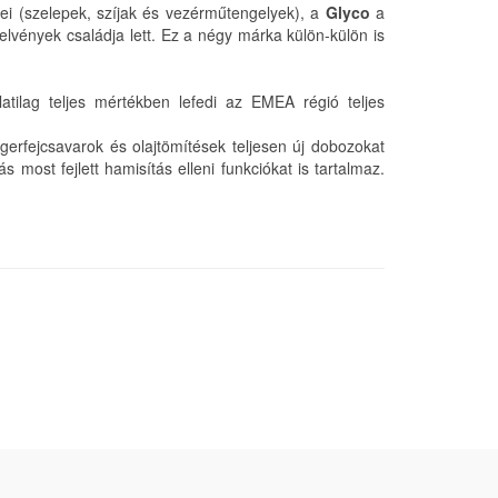
ei (szelepek, szíjak és vezérműtengelyek), a
Glyco
a
vények családja lett. Ez a négy márka külön-külön is
atilag teljes mértékben lefedi az EMEA régió teljes
erfejcsavarok és olajtömítések teljesen új dobozokat
most fejlett hamisítás elleni funkciókat is tartalmaz.