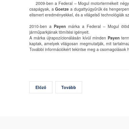
2009-ben a Federal – Mogul motortermékeit négy „p
csapágyak, a
Goetze
a dugattyúgyűrűk és hengerper
elismert eredményekkel, és a világelső technológiák szé
2010-ben a
Payen
márka a Federal – Mogul ötödik p
járműparkjának tömítési igényeit.
A márka újrapozícionálásán kívül minden
Payen
term
kaptak, amelyek világosan megmutatják, mit tartalma
További információkért tekintse meg a csomagolások h
Előző
Tovább