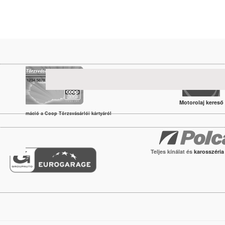
Motorolaj kereső
vábbi információ a Coop Törzsvásárlói kártyáról
Teljes kínálat és
karosszéri