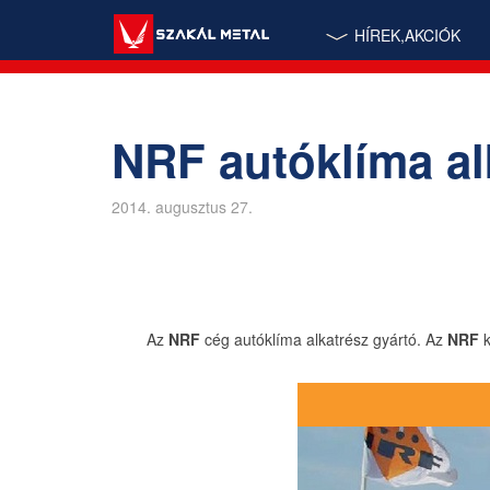
HÍREK,AKCIÓK
NRF autóklíma al
2014. augusztus 27.
Az
NRF
cég autóklíma alkatrész gyártó. Az
NRF
k