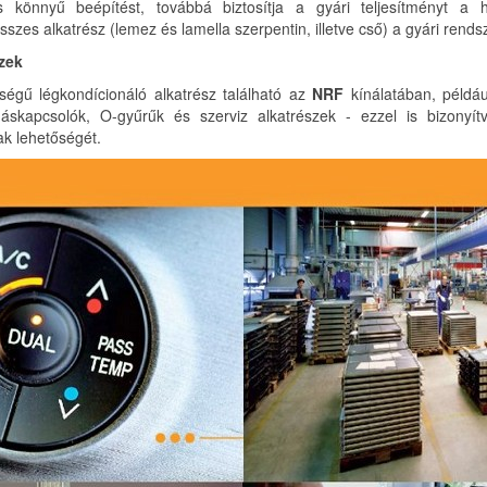
könnyű beépítést, továbbá biztosítja a gyári teljesítményt a 
összes alkatrész (lemez és lamella szerpentin, illetve cső) a gyári ren
zek
ségű légkondícionáló alkatrész található az
NRF
kínálatában, példáu
skapcsolók, O-gyűrűk és szerviz alkatrészek - ezzel is bizonyítv
k lehetőségét.