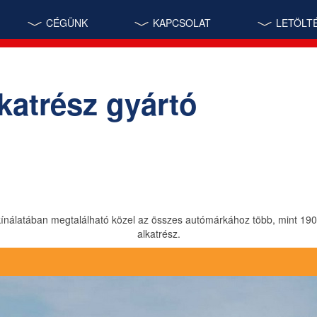
CÉGÜNK
KAPCSOLAT
LETÖLT
katrész gyártó
ínálatában megtalálható közel az összes autómárkához több, mint 19
alkatrész.