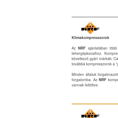
Klímakompresszorok
Az
NRF
ajánlatában több
tehergépkocsihoz. Kompres
következő gyári márkák: Cal
továbbá kompresszorok a "
Minden általuk forgalmazot
forgalomba. Az
NRF
kompre
vannak feltöltve.