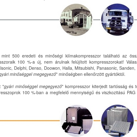
 mint 500 eredeti és minőségi klímakompresszor található az ös
szoraik 100 %-a új, nem árulnak felújított kompresszorokat! Vála
sonic, Delphi, Denso, Doowon, Halla, Mitsubishi, Panasonic, Sanden, S
gyári minőséggel megegyező
" minőségben ellenőrzött gyártóktól.
t "
gyári minőséggel megegyező
" kompresszor kiterjedt tartósság és t
sszoprok 100 %-ban a megfelelő mennyiségű és viszkozitású PAG ola