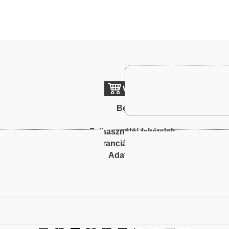
Belépés
To
Felhasználói feltételek
Garanciális feltételek
Adatkezelés