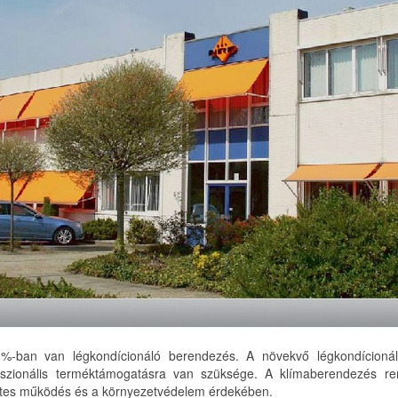
%-ban van légkondícionáló berendezés. A növekvő légkondícioná
sszionális terméktámogatásra van szüksége. A klímaberendezés ren
letes működés és a környezetvédelem érdekében.