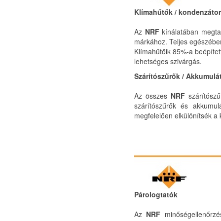
Klímahűtők / kondenzáto
Az
NRF
kínálatában megtal
márkához. Teljes egészében
Klímahűtőik 85%-a beépített
lehetséges szivárgás.
Szárítószűrők / Akkumulá
Az összes
NRF
szárítószű
szárítószűrők és akkumul
megfelelően elkülönítsék a
Párologtatók
Az
NRF
minőségellenőrzé