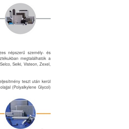
szes népszerű személy- és
sztékukban megtalálhatók a
elco, Seiki, Visteon, Zexel,
eljesítmény teszt után kerül
jjal (Polyalkylene Glycol)