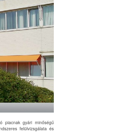
ló piacnak gyári minőségű
dszeres felülvizsgálata és