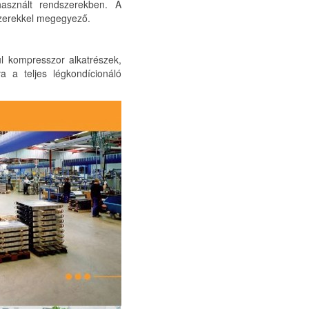
használt rendszerekben. A
dszerekkel megegyező.
l kompresszor alkatrészek,
a a teljes légkondícionáló