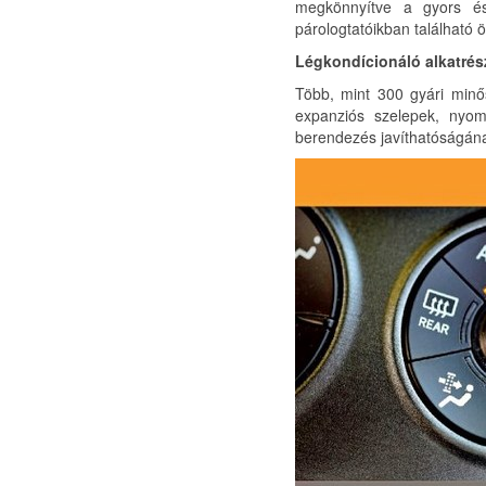
megkönnyítve a gyors és 
párologtatóikban található 
Légkondícionáló alkatrés
Több, mint 300 gyári minő
expanziós szelepek, nyomá
berendezés javíthatóságána