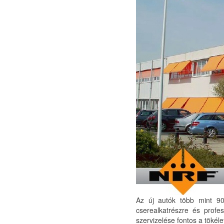
Az új autók több mint 90
cserealkatrészre és profe
szervizelése fontos a töké