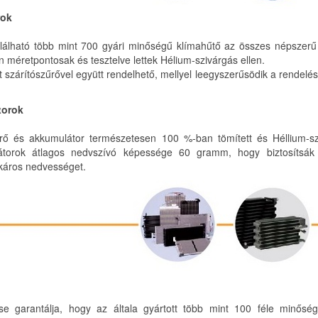
rok
álható több mint 700 gyári minőségű klímahűtő az összes népszerű
 méretpontosak és tesztelve lettek Hélium-szivárgás ellen.
 szárítószűrővel együtt rendelhető, mellyel leegyszerűsödik a rendelés,
torok
rő és akkumulátor természetesen 100 %-ban tömített és Héllium-sz
átorok átlagos nedvszívó képessége 60 gramm, hogy biztosítsák
 káros nedvességet.
se garantálja, hogy az általa gyártott több mint 100 féle minőség