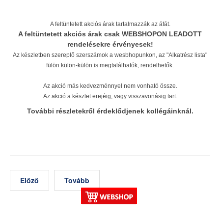
A feltüntetett akciós árak tartalmazzák az áfát.
A feltüntetett akciós árak csak WEBSHOPON LEADOTT
rendelésekre érvényesek!
Az készletben szereplő szerszámok a wesbhopunkon, az "Alkatrész lista"
fülön külön-
külön
is megtalálhatók, rendelhetők.
Az akció más kedvezménnyel nem vonható össze.
Az akció a készlet erejéig, vagy visszavonásig tart.
További részletekről érdeklődjenek kollégáinknál.
Előző
Tovább