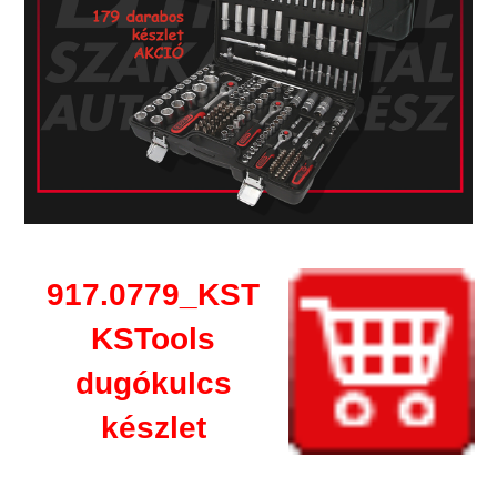
917.0779_KST
KSTools
dugókulcs
készlet