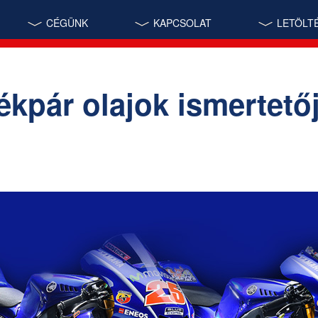
CÉGÜNK
KAPCSOLAT
LETÖLT
pár olajok ismertető