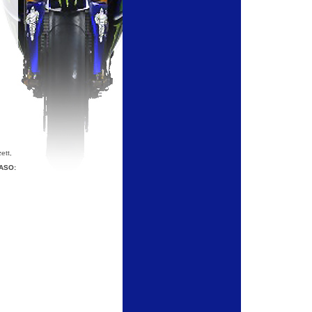
ett,
JASO: