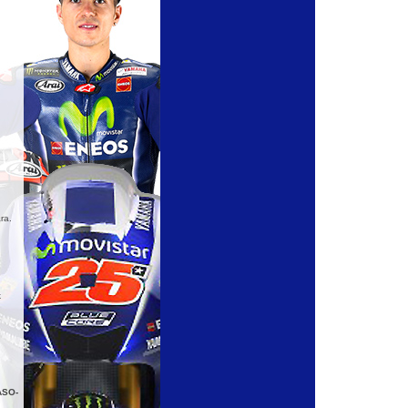
ra.
k
ASO-