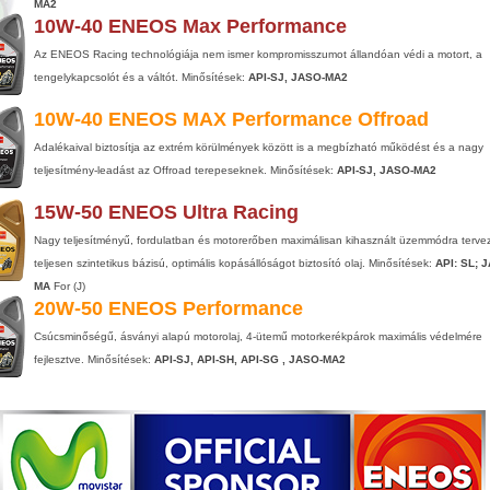
MA2
10W-40 ENEOS Max Performance
Az ENEOS Racing technológiája nem ismer kompromisszumot állandóan védi a motort, a
tengelykapcsolót és a váltót. Minősítések:
API-SJ, JASO-MA2
10W-40 ENEOS MAX Performance Offroad
Adalékaival biztosítja az extrém körülmények között is a megbízható működést és a nagy
teljesítmény-leadást az Offroad terepeseknek. Minősítések:
API-SJ, JASO-MA2
15W-50 ENEOS Ultra Racing
Nagy teljesítményű, fordulatban és motorerőben maximálisan kihasznált üzemmódra tervez
teljesen szintetikus bázisú, optimális kopásállóságot biztosító olaj. Minősítések:
API: SL; 
MA
For (J)
20W-50 ENEOS Performance
Csúcsminőségű, ásványi alapú motorolaj, 4-ütemű motorkerékpárok maximális védelmére
fejlesztve. Minősítések:
API-SJ, API-SH, API-SG , JASO-MA2