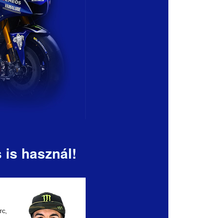
 is használ!
TC,