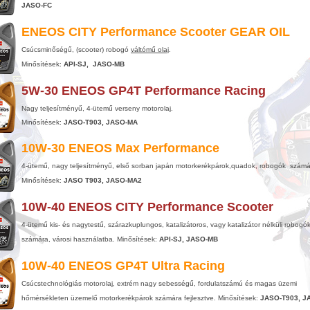
JASO-FC
ENEOS CITY Performance Scooter GEAR OIL
Csúcsminőségű, (scooter) robogó
váltómű olaj
.
Minősítések:
API-SJ, JASO-MB
5W-30 ENEOS GP4T Performance Racing
Nagy teljesítményű, 4-ütemű verseny motorolaj.
Minősítések:
JASO-T903, JASO-MA
10W-30 ENEOS Max Performance
4-ütemű, nagy teljesítményű, első sorban japán motorkerékpárok,quadok, robogók számá
Minősítések:
JASO T903, JASO-MA2
10W-40 ENEOS CITY Performance Scooter
4-ütemű kis- és nagytestű, szárazkuplungos, katalizátoros, vagy katalizátor nélküli robogó
számára, városi használatba. Minősítések:
API-SJ, JASO-MB
10W-40 ENEOS GP4T Ultra Racing
Csúcstechnológiás motorolaj, extrém nagy sebességű, fordulatszámú és magas üzemi
hőmérsékleten üzemelő motorkerékpárok számára fejlesztve. Minősítések:
JASO-T903, J