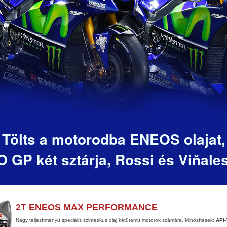
Tölts a motorodba ENEOS olajat,
 GP két sztárja, Rossi és Viňales
2T ENEOS MAX PERFORMANCE
Nagy teljesítményű speciális szintetikus olaj kétütemű motorok számára. Minősítések:
API-