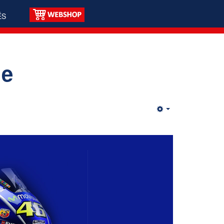
ÉS
je