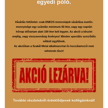
egyedi póló.
Vásárlás feltételei: csak ENEOS motorolajok vásárlása esetén.
mennyisége egy számlán minimum 60 liter, vagy egy naptári
hónap időtartam alatt 100 liter kell legyen. Az akció a
k
észlet
erejéig, vagy visszavonásig érvényes!
Minden speciális szerződés
nélküli ügyfélnek.
Az akcióban a Szakál Metal alkalmazottai és hozzátartozói nem
vehetnek részt!
További részletekről érdeklődjenek kollégáinknál!