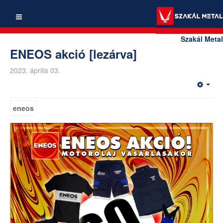
Szakál Metal
ENEOS akció [lezárva]
2023. április 03.
eneos