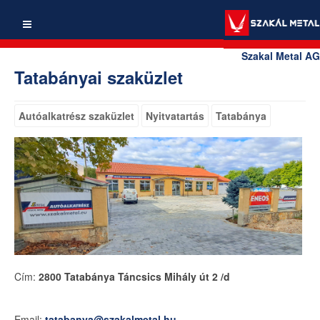
Szakal Metal AG
Tatabányai szaküzlet
Autóalkatrész szaküzlet
Nyitvatartás
Tatabánya
Cím:
2800 Tatabánya Táncsics Mihály út 2 /d
Email:
tatabanya@szakalmetal.hu