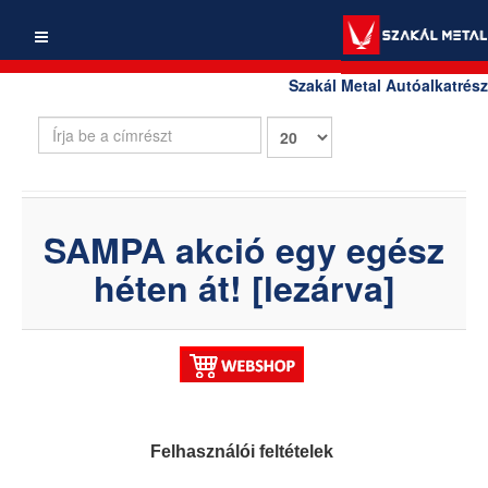
Szakál Metal Autóalkatrész
Írja
Tételek
be
#
a
címrészt
SAMPA akció egy egész
héten át! [lezárva]
Felhasználói feltételek