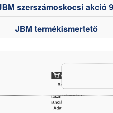
JBM szerszámoskocsi akció 9
JBM termékismertető
Belépés
To
Felhasználói feltételek
Garanciális feltételek
Adatkezelés