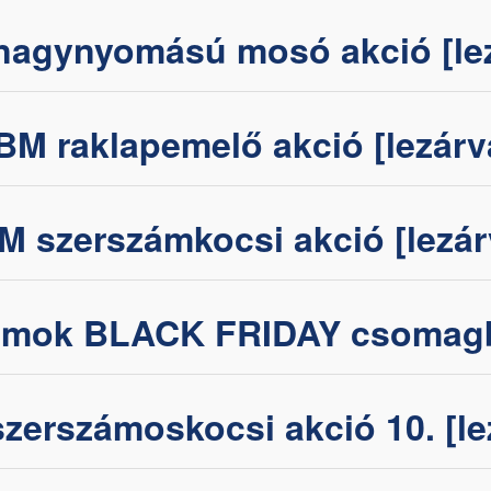
agynyomású mosó akció [le
BM raklapemelő akció [lezárv
M szerszámkocsi akció [lezár
ámok BLACK FRIDAY csomagba
zerszámoskocsi akció 10. [le