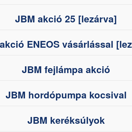
JBM akció 25 [lezárva]
akció ENEOS vásárlással [lez
JBM fejlámpa akció
JBM hordópumpa kocsival
JBM keréksúlyok