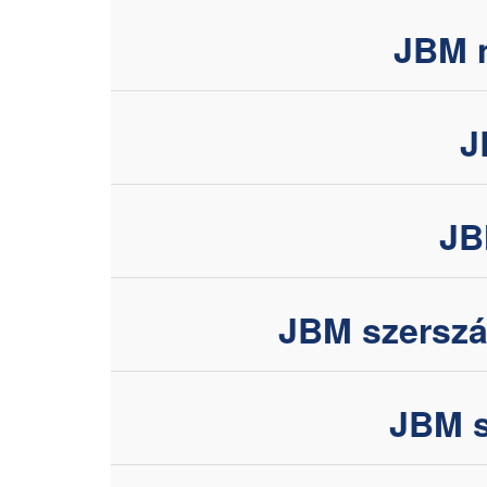
JBM n
J
JB
JBM szersz
JBM s