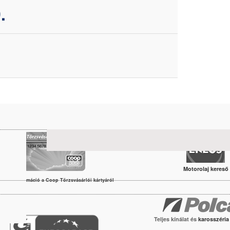
.
Motorolaj kereső
vábbi információ a Coop Törzsvásárlói kártyáról
Teljes kínálat és
karosszéri