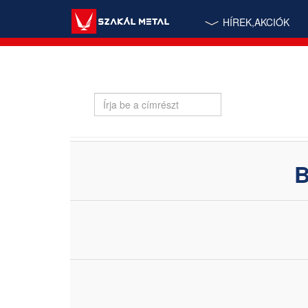
HÍREK,AKCIÓK
Írja
be
a
címrészt
B