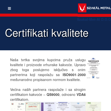
Szakal-Met-Al D.O.O
Certifikati kvalitete
Naša tvrtka svojima kupcima pruža uslugu
kvalitete i proizvode vrhunske kakvoće. Upravo
zbog toga poslujemo isključivo s onim
partnerima koji raspolažu sa
ISO9001
-
2000
međunarodno propisanom normom kvalitete.
Većina naših partnera raspolaže i sa strogim
certifikatom kakvoće –
QS9000
, odnosno
VDA6
certifikatom.