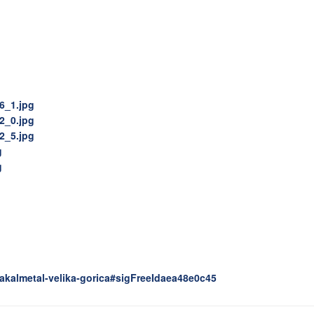
zakalmetal-velika-gorica#sigFreeIdaea48e0c45