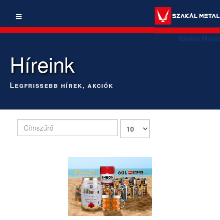
Szakál Metal
Híreink
Legfrissebb hírek, akciók
Címszűrő
Tételek
#