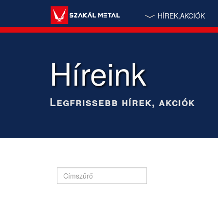
HÍREK,AKCIÓK
Híreink
Legfrissebb hírek, akciók
Címszűrő