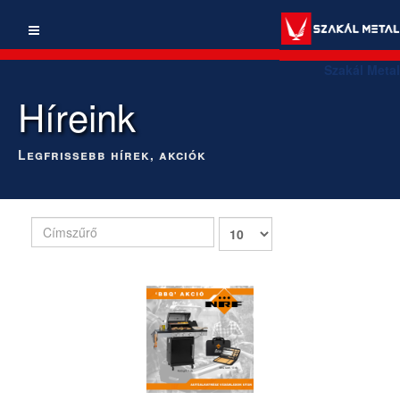
Szakál Metal
Híreink
Legfrissebb hírek, akciók
Címszűrő
Tételek
#