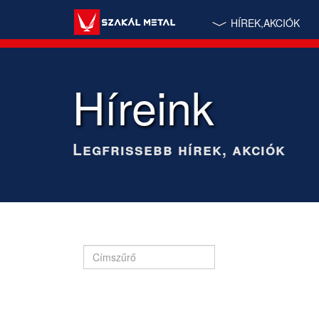
HÍREK,AKCIÓK
Híreink
Legfrissebb hírek, akciók
Címszűrő