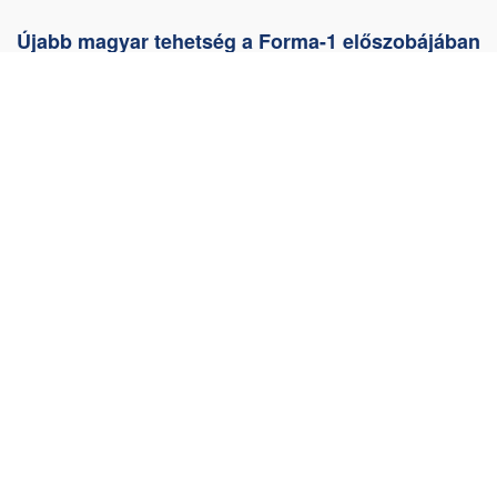
Újabb magyar tehetség a Forma-1 előszobájában
2011.05.24
Payen és Goetze tömítés Akció
2011.05.02
Payen: hamisítás elleni azonosítók
2011.04.12