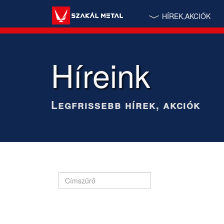
HÍREK,AKCIÓK
Híreink
Legfrissebb hírek, akciók
Címszűrő