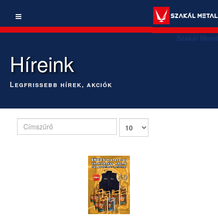
Szakál Metal
Híreink
Legfrissebb hírek, akciók
Címszűrő
Tételek
#