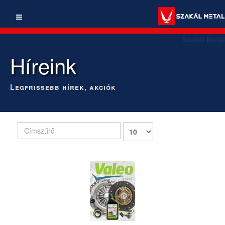
Szakál Metal
Híreink
Legfrissebb hírek, akciók
Címszűrő
Tételek
#