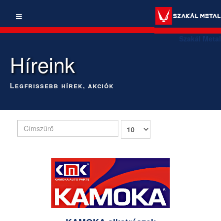
Szakál Metal
Híreink
Legfrissebb hírek, akciók
Címszűrő
Tételek
#