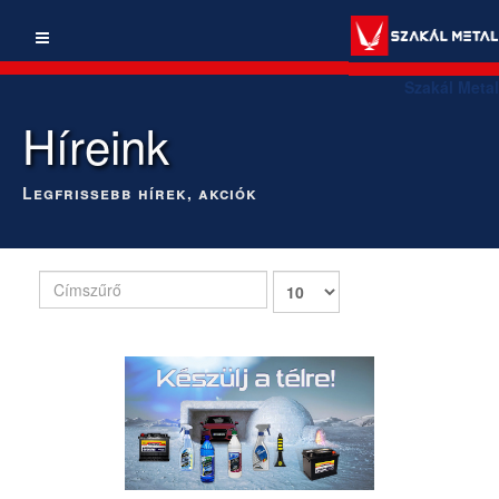
Szakál Metal
Híreink
Legfrissebb hírek, akciók
Címszűrő
Tételek
#