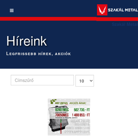
Szakál Metal
Híreink
Legfrissebb hírek, akciók
Címszűrő
Tételek
#