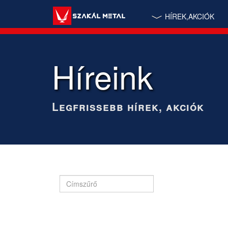
HÍREK,AKCIÓK
Híreink
Legfrissebb hírek, akciók
Címszűrő