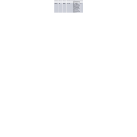
Bosch haszongépjármű szűrők - választékbővítés
2026.05.17
FERODO - Válaszd a teljesítmény erejét
2026.05.11