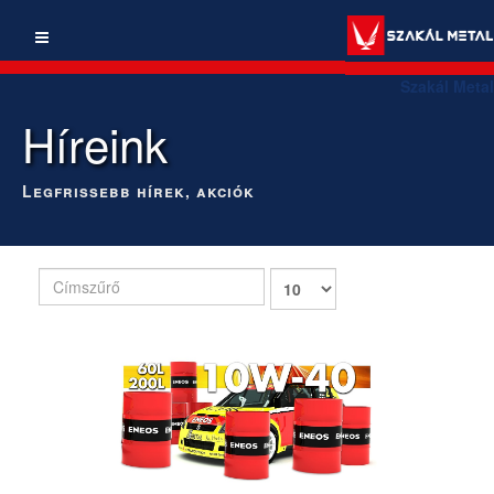
Szakál Metal
Híreink
Legfrissebb hírek, akciók
Címszűrő
Tételek
#