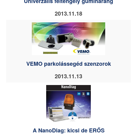
Univerzális féltengely gumiharang
2013.11.18
VEMO parkolássegéd szenzorok
2013.11.13
A NanoDiag: kicsi de ERŐS