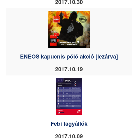
2017.10.30
ENEOS kapucnis póló akció [lezárva]
2017.10.19
Febi fagyállók
2017.10.09