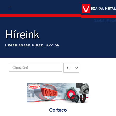
Szakál Metal
Híreink
Legfrissebb hírek, akciók
Címszűrő
Tételek
#
Corteco