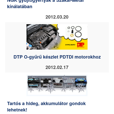
NGK gyújtógyertyák a Szakál-Metal
kínálatában
2012.03.20
DTP O-gyűrű készlet PDTDI motorokhoz
2012.02.17
Tartós a hideg, akkumulátor gondok
lehetnek!