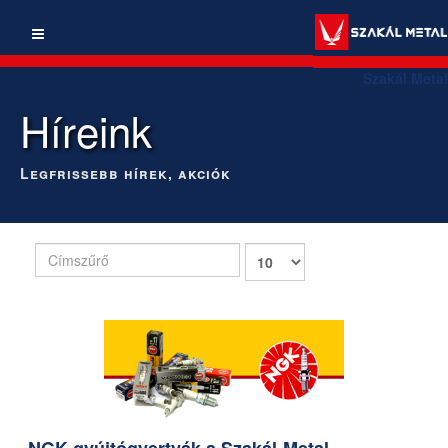
Szakál Metal
Híreink
Legfrissebb hírek, akciók
Címszűrő
Tételek
#