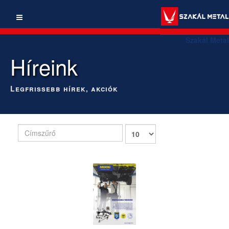
Szakál Metal
Híreink
Legfrissebb hírek, akciók
Címszűrő
Tételek
#